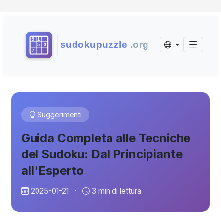
Suggerimenti
Guida Completa alle Tecniche
del Sudoku: Dal Principiante
all'Esperto
2025-01-21
·
3 min di lettura